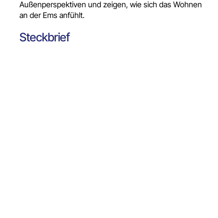
Außenperspektiven und zeigen, wie sich das Wohnen
an der Ems anfühlt.
Steckbrief
Objekttyp
Wohnensemble aus drei Mehrfamilienhäusern im
Emsauen Quartier an der Ems
Ort
Rheine
Leistung
Architekturvisualisierung
,
Interieurvisualisierung
Gezeigte Motive
Luftbilder, Außenansichten der drei Häuser,
Penthouse-Wohnküche, Außenanlagen, Areal und
Erschließung
Bezug
Teilprojekt des
Emsauen Quartier
Rheine; räumlicher
Bezug zur
„Alte Spinnerei“
Projektbeteiligte